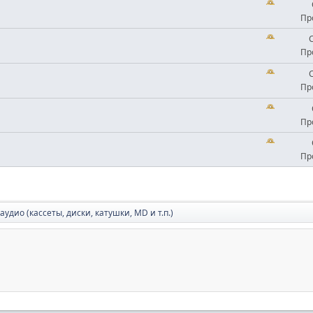
Пр
Пр
Пр
Пр
Пр
удио (кассеты, диски, катушки, MD и т.п.)