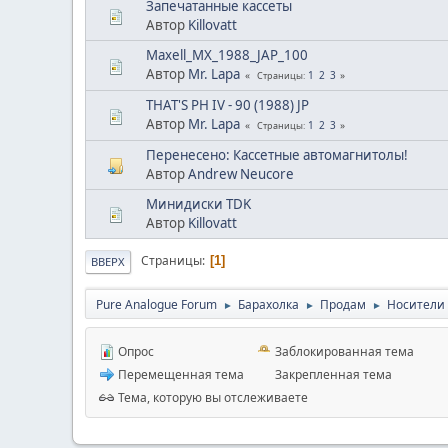
Запечатанные кассеты
Автор
Killovatt
Maxell_MX_1988_JAP_100
Автор
Mr. Lapa
1
2
3
Страницы
THAT'S PH IV - 90 (1988) JP
Автор
Mr. Lapa
1
2
3
Страницы
Перенесено: Кассетные автомагнитолы!
Автор
Andrew Neucore
Минидиски TDK
Автор
Killovatt
Страницы
1
ВВЕРХ
Pure Analogue Forum
Барахолка
Продам
Носители а
►
►
►
Опрос
Заблокированная тема
Перемещенная тема
Закрепленная тема
Тема, которую вы отслеживаете