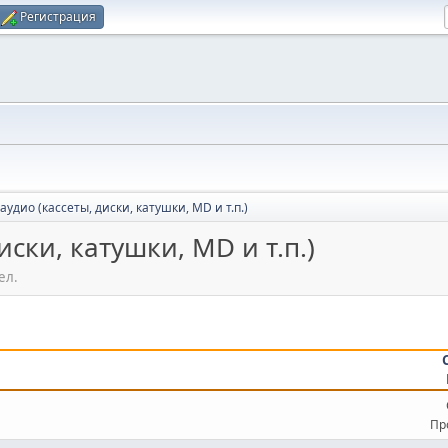
Регистрация
удио (кассеты, диски, катушки, MD и т.п.)
иски, катушки, MD и т.п.)
ел.
Пр