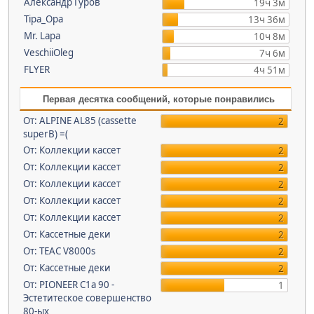
Александр Гуров
19ч 3м
Tipa_Opa
13ч 36м
Mr. Lapa
10ч 8м
VeschiiOleg
7ч 6м
FLYER
4ч 51м
Первая десятка сообщений, которые понравились
От: ALPINE AL85 (cassette
2
superB) =(
От: Коллекции кассет
2
От: Коллекции кассет
2
От: Коллекции кассет
2
От: Коллекции кассет
2
От: Коллекции кассет
2
От: Кассетные деки
2
От: TEAC V8000s
2
От: Кассетные деки
2
От: PIONEER C1a 90 -
1
Эстетитеское совершенство
80-ых