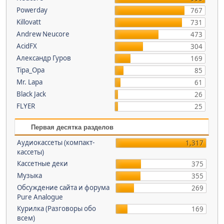
Powerday
767
Killovatt
731
Andrew Neucore
473
AcidFX
304
Александр Гуров
169
Tipa_Opa
85
Mr. Lapa
61
Black Jack
26
FLYER
25
Первая десятка разделов
Аудиокассеты (компакт-
1,317
кассеты)
Кассетные деки
375
Музыка
355
Обсуждение сайта и форума
269
Pure Analogue
Курилка (Разговоры обо
169
всем)