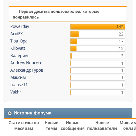
Первая десятка пользователей, которые
понравились
Powerday
142
AcidFX
22
Tipa_Opa
17
Killovatt
15
Валерий
3
Andrew Neucore
1
Александр Гуров
1
Максим
1
tuapse11
1
Vakhr
1
История форума
Статистика по
Новые
Новые
Новые
Макси
месяцам
темы
сообщения
пользователи
онла