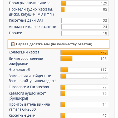
Проигрыватели винила
129
Носители аудио (кассеты,
95
диски, катушки, MD и т.п.)
Кассетные деки DAT
28
Автомагнитолы - кассетные
24
Прочее
18
Первая десятка тем (по количеству ответов)
Коллекции кассет
775
Винил собственные
196
оцифровки
Что нового?!
117
Замечания и найденные
86
баги по сайту пишем здесь!
Eurodance и Eurotechno
77
Каталоги аудиокассет
75
[брошюры]
Проигрыватель винила
74
Yamaha GT-2000
Кассетные деки
67