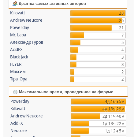
Десятка самых активных авторов
Killovatt
28
Andrew Neucore
26
Powerday
21
Mr. Lapa
7
Александр Гуров
5
AcidFX
4
Black Jack
3
FLYER
3
Максим
2
Tipa_Opa
2
Максимальное время, проведенное на форуме
Powerday
4д 16ч 5м
Killovatt
4д 13ч 29м
Andrew Neucore
2д 11ч 40м
AcidFX
1д 13ч 22м
Neucore
1д 12ч 5м