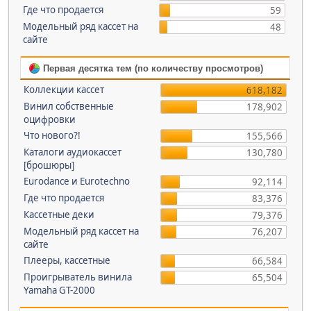
Где что продается
59
Модельный ряд кассет на
48
сайте
Первая десятка тем (по количеству просмотров)
Коллекции кассет
618,182
Винил собственные
178,902
оцифровки
Что нового?!
155,566
Каталоги аудиокассет
130,780
[брошюры]
Eurodance и Eurotechno
92,114
Где что продается
83,376
Кассетные деки
79,376
Модельный ряд кассет на
76,207
сайте
Плееры, кассетные
66,584
Проигрыватель винила
65,504
Yamaha GT-2000