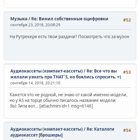
Музыка
/
Re: Винил собственные оцифровки
#52
сентября 23, 2018, 20:08:29
На Рутрекере есть твои раздачи? Посмотреть что за музон
Аудиокассеты (компакт-кассеты)
/
Re: Все что вы
#53
желали узнать про THAT`S, но боялись спросить. =)
сентября 14, 2018, 20:21:10
Кажется что не родной, не знаю от какой именно модели,
но у AS на торце обычно писалось название модели
ЗЫ: Типа вот... [attachmini id=1 msg=6146]
Аудиокассеты (компакт-кассеты)
/
Re: Каталоги
#54
аудиокассет [брошюры]