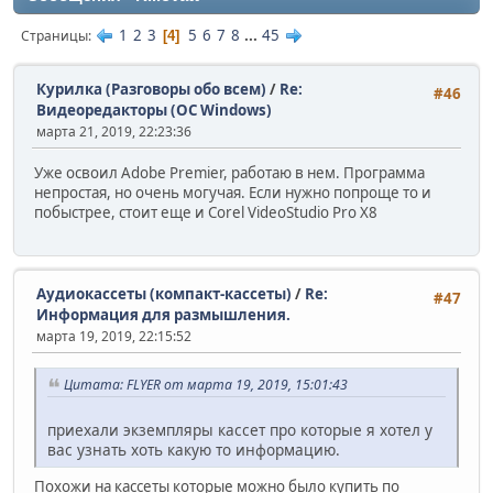
1
2
3
5
6
7
8
...
45
Страницы
4
Курилка (Разговоры обо всем)
/
Re:
#46
Видеоредакторы (ОС Windows)
марта 21, 2019, 22:23:36
Уже освоил Adobe Premier, работаю в нем. Программа
непростая, но очень могучая. Если нужно попроще то и
побыстрее, стоит еще и Corel VideoStudio Pro X8
Аудиокассеты (компакт-кассеты)
/
Re:
#47
Информация для размышления.
марта 19, 2019, 22:15:52
Цитата: FLYER от марта 19, 2019, 15:01:43
приехали экземпляры кассет про которые я хотел у
вас узнать хоть какую то информацию.
Похожи на кассеты которые можно было купить по