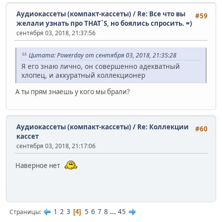
Аудиокассеты (компакт-кассеты)
/
Re: Все что вы
#59
желали узнать про THAT`S, но боялись спросить. =)
сентября 03, 2018, 21:37:56
Цитата: Powerday от сентября 03, 2018, 21:35:28
Я его знаю лично, он совершенно адекватный
хлопец, и аккуратный коллекционер
А ты прям знаешь у кого мы брали?
Аудиокассеты (компакт-кассеты)
/
Re: Коллекции
#60
кассет
сентября 03, 2018, 21:17:06
Наверное нет
1
2
3
5
6
7
8
...
45
Страницы
4