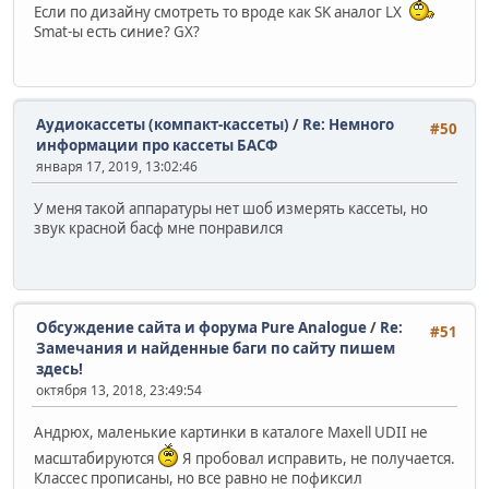
Если по дизайну смотреть то вроде как SK аналог LX
Smat-ы есть синие? GX?
Аудиокассеты (компакт-кассеты)
/
Re: Немного
#50
информации про кассеты БАСФ
января 17, 2019, 13:02:46
У меня такой аппаратуры нет шоб измерять кассеты, но
звук красной басф мне понравился
Обсуждение сайта и форума Pure Analogue
/
Re:
#51
Замечания и найденные баги по сайту пишем
здесь!
октября 13, 2018, 23:49:54
Андрюх, маленькие картинки в каталоге Maxell UDII не
масштабируются
Я пробовал исправить, не получается.
Классес прописаны, но все равно не пофиксил